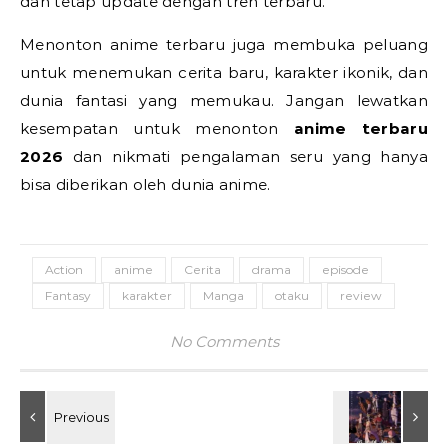
dan tetap update dengan tren terbaru.
Menonton anime terbaru juga membuka peluang
untuk menemukan cerita baru, karakter ikonik, dan
dunia fantasi yang memukau. Jangan lewatkan
kesempatan untuk menonton
anime terbaru
2026
dan nikmati pengalaman seru yang hanya
bisa diberikan oleh dunia anime.
Action
anime
Cerita
drama
episode
Fantasy
karakter
Manga
otaku
review
No Comments