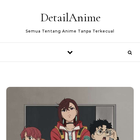
Skip to content
DetailAnime
Semua Tentang Anime Tanpa Terkecual