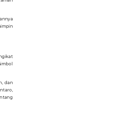
ncaman
mannya
impin
ngikat
simbol
n, dan
ntaro,
ntang