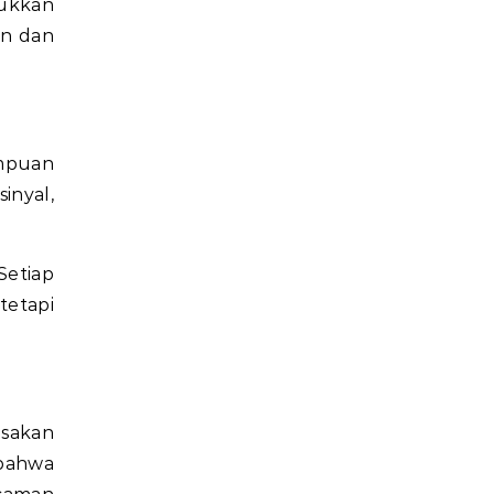
jukkan
an dan
mpuan
inyal,
Setiap
tetapi
asakan
bahwa