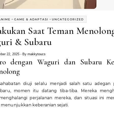
-
-
ANIME
GAME & ADAPTASI
UNCATEGORIZED
Lakukan Saat Teman Menolon
uri & Subaru
ber 22, 2025
- By
makkytoucs
ro dengan Waguri dan Subaru Ke
nolong
habatan diuji selalu menjadi salah satu adegan 
ubaru, momen itu datang tiba-tiba. Mereka meng
nghalangi perjalanan mereka, dan situasi ini m
n menunjukkan keberanian sejati.