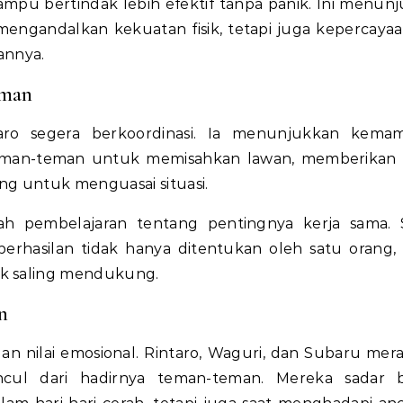
 mampu bertindak lebih efektif tanpa panik. Ini menun
engandalkan kekuatan fisik, tetapi juga kepercaya
annya.
eman
taro segera berkoordinasi. Ia menunjukkan kema
eman-teman untuk memisahkan lawan, memberikan s
g untuk menguasai situasi.
lah pembelajaran tentang pentingnya kerja sama. 
rhasilan tidak hanya ditentukan oleh satu orang, 
k saling mendukung.
n
ngan nilai emosional. Rintaro, Waguri, dan Subaru mer
ul dari hadirnya teman-teman. Mereka sadar 