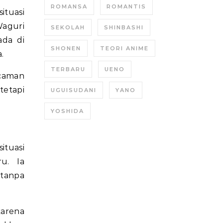
ROMANSA
ROMANTIS
ituasi
Waguri
SEKOLAH
SHINBASHI
da di
SHONEN
TEORI ANIME
.
TERBARU
UENO
caman
tetapi
UGUISUDANI
YANO
YOSHIDA
ituasi
u. Ia
tanpa
karena