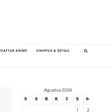
DAFTAR ANIME
SINOPSIS & DETAIL
Agustus 2026
S
S
R
K
J
S
M
1
2