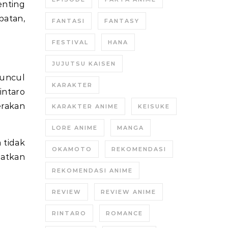
enting
batan,
FANTASI
FANTASY
FESTIVAL
HANA
JUJUTSU KAISEN
muncul
KARAKTER
intaro
erakan
KARAKTER ANIME
KEISUKE
LORE ANIME
MANGA
 tidak
OKAMOTO
REKOMENDASI
atkan
REKOMENDASI ANIME
REVIEW
REVIEW ANIME
RINTARO
ROMANCE