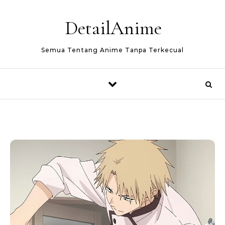
Skip to content
DetailAnime
Semua Tentang Anime Tanpa Terkecual