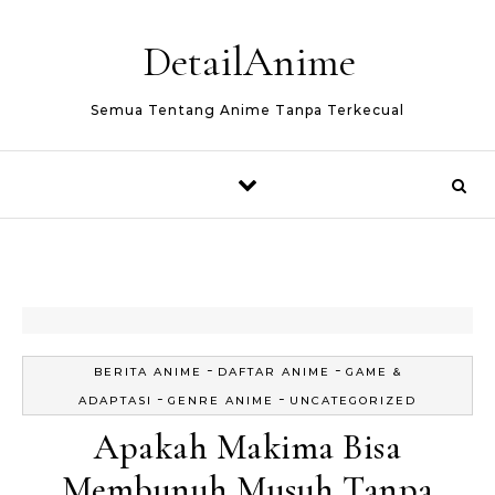
Skip to content
DetailAnime
Semua Tentang Anime Tanpa Terkecual
-
-
BERITA ANIME
DAFTAR ANIME
GAME &
-
-
ADAPTASI
GENRE ANIME
UNCATEGORIZED
Apakah Makima Bisa
Membunuh Musuh Tanpa