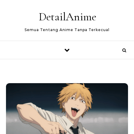
Skip to content
DetailAnime
Semua Tentang Anime Tanpa Terkecual