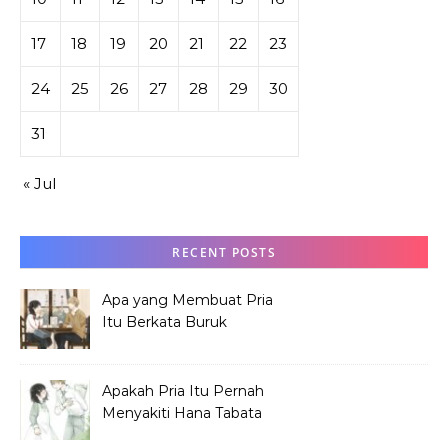
17
18
19
20
21
22
23
24
25
26
27
28
29
30
31
« Jul
RECENT POSTS
Apa yang Membuat Pria
Itu Berkata Buruk
tentang Hana Tabata?
Apakah Pria Itu Pernah
Menyakiti Hana Tabata
Saat SMP?