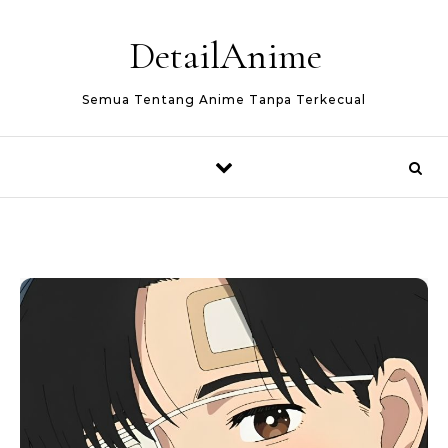
Skip to content
DetailAnime
Semua Tentang Anime Tanpa Terkecual