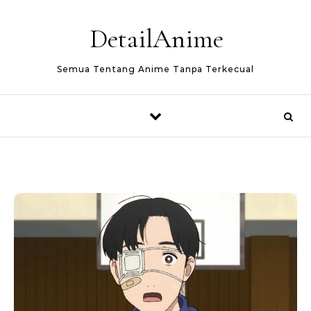
Skip to content
DetailAnime
Semua Tentang Anime Tanpa Terkecual