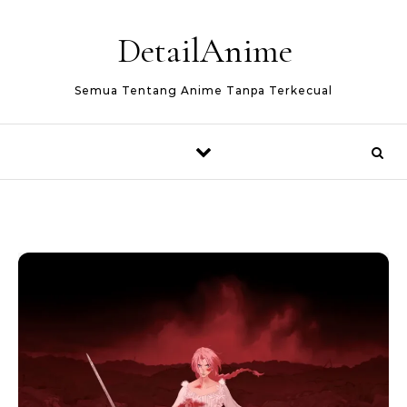
Skip to content
DetailAnime
Semua Tentang Anime Tanpa Terkecual