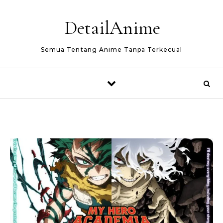
Skip to content
DetailAnime
Semua Tentang Anime Tanpa Terkecual