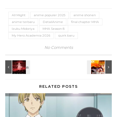
All Might
anime populer 2025
anime shonen
anime terbaru
DetailAnime
final chapter MHA
Izuku Midoriya
MHA Season 8
My Hero Academia 2026
quirk baru
No Comments
RELATED POSTS