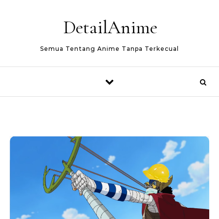
Skip to content
DetailAnime
Semua Tentang Anime Tanpa Terkecual